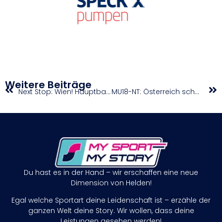
Weitere Beiträge
Next Stop: Wien! Hauptbahnhof wird zum 3×3-Hotspot
MU18-NT: Österreich schafft Sensation und verbleibt in Division A
Du hast es in der Hand – wir erschaffen eine neue
Dimension von Helden!
Egal welche Sportart deine Leidenschaft ist – erzähle der
ganzen Welt deine Story. Wir wollen, dass deine
Leistungen gesehen werden!