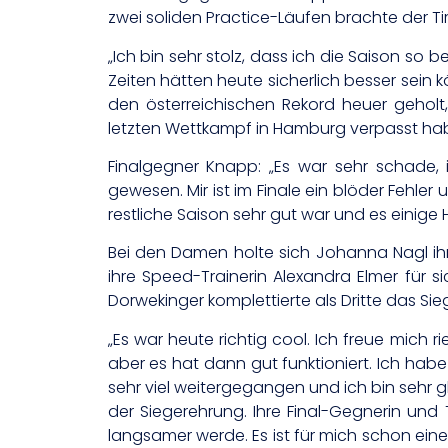
zwei soliden Practice-Läufen brachte der Tir
„Ich bin sehr stolz, dass ich die Saison so
Zeiten hätten heute sicherlich besser sein 
den österreichischen Rekord heuer geholt
letzten Wettkampf in Hamburg verpasst habe.
Finalgegner Knapp: „Es war sehr schade, i
gewesen. Mir ist im Finale ein blöder Fehle
restliche Saison sehr gut war und es einige 
Bei den Damen holte sich Johanna Nagl ihre
ihre Speed-Trainerin Alexandra Elmer für s
Dorwekinger komplettierte als Dritte das Si
„Es war heute richtig cool. Ich freue mich 
aber es hat dann gut funktioniert. Ich habe
sehr viel weitergegangen und ich bin sehr g
der Siegerehrung. Ihre Final-Gegnerin und
langsamer werde. Es ist für mich schon eine 