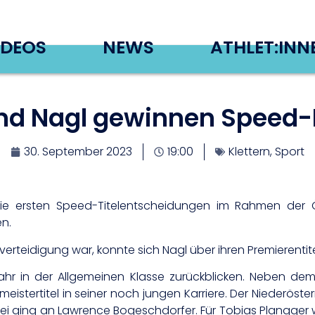
IDEOS
NEWS
ATHLET:INN
d Nagl gewinnen Speed
30. September 2023
19:00
Klettern
,
Sport
ersten Speed-Titelentscheidungen im Rahmen der Ös
en.
erteidigung war, konnte sich Nagl über ihren Premierentite
ahr in der Allgemeinen Klasse zurückblicken. Neben d
istertitel in seiner noch jungen Karriere. Der Niederöst
drei ging an Lawrence Bogeschdorfer. Für Tobias Plangger