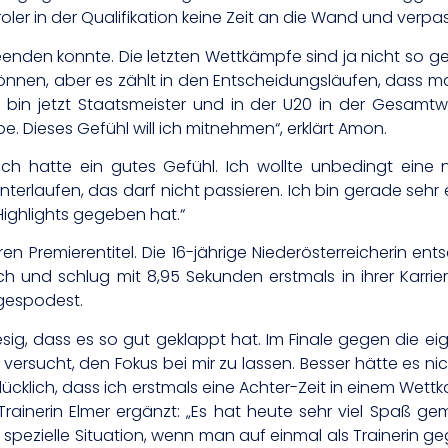
oler in der Qualifikation keine Zeit an die Wand und verpas
 beenden konnte. Die letzten Wettkämpfe sind ja nicht so g
können, aber es zählt in den Entscheidungsläufen, dass man
, bin jetzt Staatsmeister und in der U20 in der Gesam
 Dieses Gefühl will ich mitnehmen“, erklärt Amon.
ch hatte ein gutes Gefühl. Ich wollte unbedingt eine 
r unterlaufen, das darf nicht passieren. Ich bin gerade se
Highlights gegeben hat.“
n Premierentitel. Die 16-jährige Niederösterreicherin en
ich und schlug mit 8,95 Sekunden erstmals in ihrer Karr
egespodest.
riesig, dass es so gut geklappt hat. Im Finale gegen die e
 versucht, den Fokus bei mir zu lassen. Besser hätte es ni
lücklich, dass ich erstmals eine Achter-Zeit in einem Wet
 Trainerin Elmer ergänzt: „Es hat heute sehr viel Spaß g
spezielle Situation, wenn man auf einmal als Trainerin gege