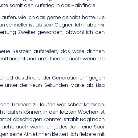
ste somit den Aufstieg in das Halbfinale.
elaufen, wie ich das gerne gehabt hätte. Die
 schneller ist als sein Gegner. Ich habe mir
twertung Zweiter geworden, obwohl ich den
neue Bestzeit aufstellen, das wäre drinnen
hr enttäuscht und unzufrieden, auch wenn die
tschied das „Finale der Generationen“ gegen
iere unter der Neun-Sekunden-Marke ab. Lisa
igene Trainerin zu laufen war schon komisch,
cht laufen können. In den letzten Wochen ist
tkampf abschlagen konnte“, strahlt Nagl nach
emacht, auch wenn ich jedes Jahr eine Spur
n seine Athletinnen klettert. Ich fiebere mit