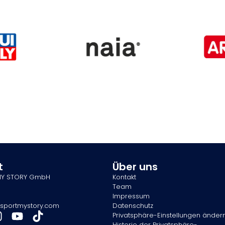
t
Über uns
MY STORY GmbH
Kontakt
Team
Impressum
sportmystory.com
Datenschutz
Privatsphäre-Einstellungen änder
Historie der Privatsphäre-