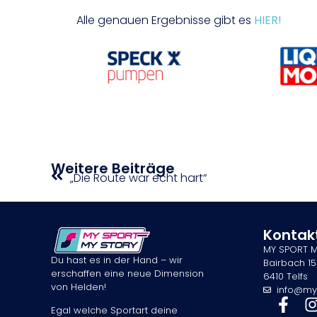
Alle genauen Ergebnisse gibt es
HIER!
Weitere Beiträge
„Die Route war echt hart“
Kontak
MY SPORT 
Du hast es in der Hand – wir
Bairbach 15
erschaffen eine neue Dimension
6410 Telfs
von Helden!
info@my
Egal welche Sportart deine