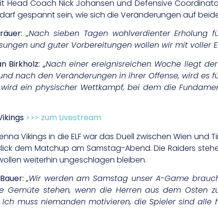
t Head Coach Nick Johansen und Defensive Coordinato
darf gespannt sein, wie sich die Veränderungen auf beide
räuer:
„
Nach sieben Tagen wohlverdienter Erholung fü
ngen und guter Vorbereitungen wollen wir mit voller E
 Birkholz: „
Nach einer ereignisreichen Woche liegt der
und nach den Veränderungen in ihrer Offense, wird es f
s wird ein physischer Wettkampf, bei dem die Fundame
Vikings
>>> zum Livestream
nna Vikings in die ELF war das Duell zwischen Wien und Tiro
 Blick dem Matchup am Samstag-Abend. Die Raiders stehe
wollen weiterhin ungeschlagen bleiben.
 Bauer:
„Wir werden am Samstag unser A-Game brauchen.
e die Gemüte stehen, wenn die Herren aus dem Osten
n. Ich muss niemanden motivieren, die Spieler sind alle h