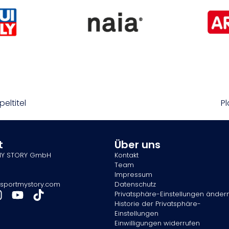
eltitel
P
t
Über uns
MY STORY GmbH
Kontakt
Team
Impressum
sportmystory.com
Datenschutz
Privatsphäre-Einstellungen änder
Historie der Privatsphäre-
Einstellungen
Einwilligungen widerrufen