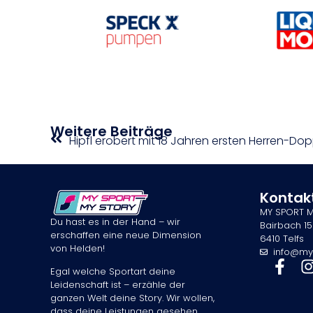
Weitere Beiträge
Hipfl erobert mit 18 Jahren ersten Herren-Dopp
Kontak
MY SPORT 
Du hast es in der Hand – wir
Bairbach 15
erschaffen eine neue Dimension
6410 Telfs
von Helden!
info@my
Egal welche Sportart deine
Leidenschaft ist – erzähle der
ganzen Welt deine Story. Wir wollen,
dass deine Leistungen gesehen