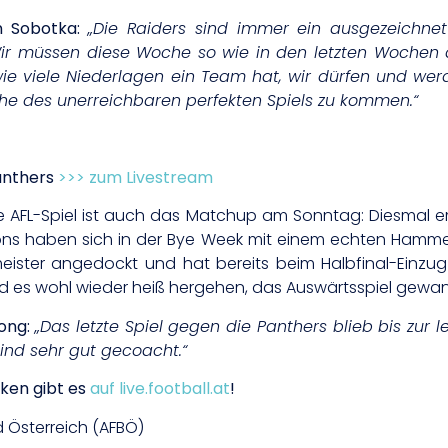
 Sobotka:
„
Die Raiders sind immer ein ausgezeichne
. Wir müssen diese Woche so wie in den letzten Wochen
wie viele
Niederlagen ein Team hat, wir dürfen und wer
he des unerreichbaren perfekten Spiels zu kommen.“
anthers
>>> zum Livestream
te AFL-Spiel ist auch das Matchup am Sonntag: Diesma
ns haben sich in der Bye Week mit einem echten Hammer
eister angedockt und hat bereits beim Halbfinal-Einzu
d es wohl wieder heiß hergehen, das Auswärtsspiel gewan
ong:
„Das letzte Spiel gegen die Panthers blieb bis zur 
ind sehr gut gecoacht.“
iken gibt es
auf live.football.at
!
d Österreich (AFBÖ)