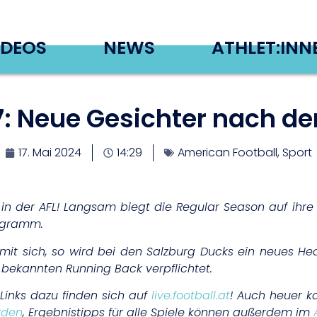
IDEOS
NEWS
ATHLET:INN
7: Neue Gesichter nach de
17. Mai 2024
14:29
American Football
,
Sport
in der AFL! Langsam biegt die Regular Season auf ihre 
ogramm.
it sich, so wird bei den Salzburg Ducks ein neues He
bekannten Running Back verpflichtet.
 Links dazu finden sich auf
live.football.at
! Auch heuer k
rden
, Ergebnistipps für alle Spiele können außerdem im