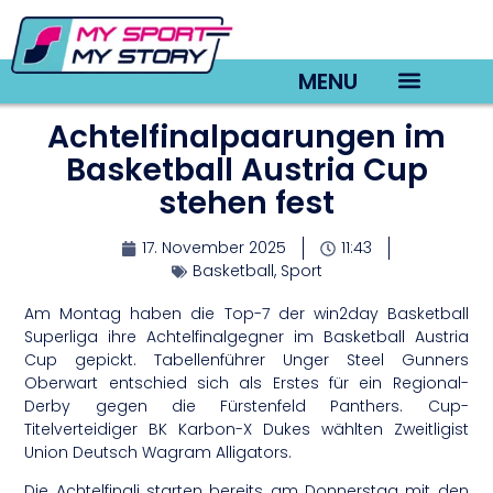
MENU
Achtelfinalpaarungen im
TV22 Videos
Basketball Austria Cup
stehen fest
17. November 2025
11:43
Basketball
,
Sport
Am Montag haben die Top-7 der win2day Basketball
Superliga ihre Achtelfinalgegner im Basketball Austria
Cup gepickt. Tabellenführer Unger Steel Gunners
Oberwart entschied sich als Erstes für ein Regional-
Derby gegen die Fürstenfeld Panthers. Cup-
Titelverteidiger BK Karbon-X Dukes wählten Zweitligist
Union Deutsch Wagram Alligators.
Die Achtelfinali starten bereits am Donnerstag mit den