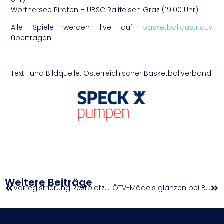
Wörthersee Piraten – UBSC Raiffeisen Graz (19.00 Uhr)
Alle Spiele werden live auf
basketballaustria.tv
übertragen.
Text- und Bildquelle: Österreichischer Basketballverband
Weitere Beiträge
Vorregistrierung Restplatzkontingent für Ö(ST)M Langdistanz 2026
ÖTV-Mädels glänzen bei Billie Jean King Cup by Gainbridge Junior Finals