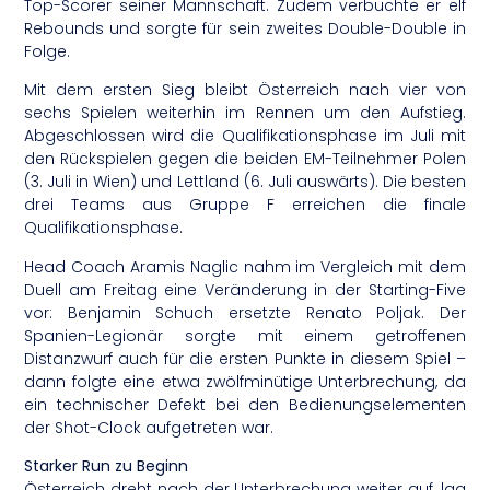
Top-Scorer seiner Mannschaft. Zudem verbuchte er elf
Rebounds und sorgte für sein zweites Double-Double in
Folge.
Mit dem ersten Sieg bleibt Österreich nach vier von
sechs Spielen weiterhin im Rennen um den Aufstieg.
Abgeschlossen wird die Qualifikationsphase im Juli mit
den Rückspielen gegen die beiden EM-Teilnehmer Polen
(3. Juli in Wien) und Lettland (6. Juli auswärts). Die besten
drei Teams aus Gruppe F erreichen die finale
Qualifikationsphase.
Head Coach Aramis Naglic nahm im Vergleich mit dem
Duell am Freitag eine Veränderung in der Starting-Five
vor: Benjamin Schuch ersetzte Renato Poljak. Der
Spanien-Legionär sorgte mit einem getroffenen
Distanzwurf auch für die ersten Punkte in diesem Spiel –
dann folgte eine etwa zwölfminütige Unterbrechung, da
ein technischer Defekt bei den Bedienungselementen
der Shot-Clock aufgetreten war.
Starker Run zu Beginn
Österreich dreht nach der Unterbrechung weiter auf, lag