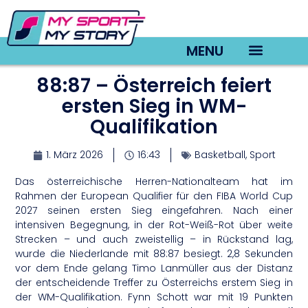
MENU
88:87 – Österreich feiert
TV22 Videos
ersten Sieg in WM-
Qualifikation
1. März 2026
16:43
Basketball
,
Sport
Das österreichische Herren-Nationalteam hat im
Rahmen der European Qualifier für den FIBA World Cup
2027 seinen ersten Sieg eingefahren. Nach einer
intensiven Begegnung, in der Rot-Weiß-Rot über weite
Strecken – und auch zweistellig – in Rückstand lag,
wurde die Niederlande mit 88:87 besiegt. 2,8 Sekunden
vor dem Ende gelang Timo Lanmüller aus der Distanz
der entscheidende Treffer zu Österreichs erstem Sieg in
der WM-Qualifikation. Fynn Schott war mit 19 Punkten