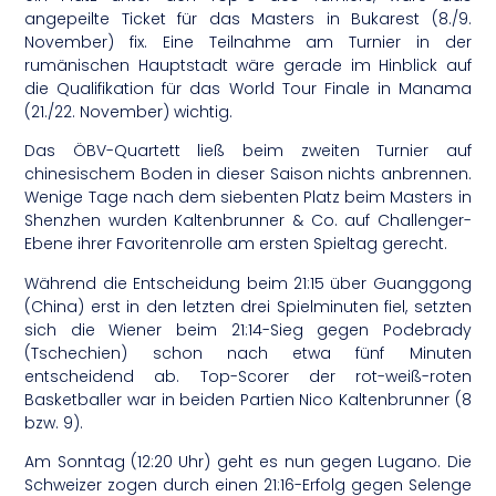
angepeilte Ticket für das Masters in Bukarest (8./9.
November) fix. Eine Teilnahme am Turnier in der
rumänischen Hauptstadt wäre gerade im Hinblick auf
die Qualifikation für das World Tour Finale in Manama
(21./22. November) wichtig.
Das ÖBV-Quartett ließ beim zweiten Turnier auf
chinesischem Boden in dieser Saison nichts anbrennen.
Wenige Tage nach dem siebenten Platz beim Masters in
Shenzhen wurden Kaltenbrunner & Co. auf Challenger-
Ebene ihrer Favoritenrolle am ersten Spieltag gerecht.
Während die Entscheidung beim 21:15 über Guanggong
(China) erst in den letzten drei Spielminuten fiel, setzten
sich die Wiener beim 21:14-Sieg gegen Podebrady
(Tschechien) schon nach etwa fünf Minuten
entscheidend ab. Top-Scorer der rot-weiß-roten
Basketballer war in beiden Partien Nico Kaltenbrunner (8
bzw. 9).
Am Sonntag (12:20 Uhr) geht es nun gegen Lugano. Die
Schweizer zogen durch einen 21:16-Erfolg gegen Selenge