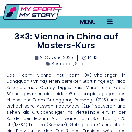
MENU
3×3: Vienna in China auf
TV22 Videos
Masters-Kurs
9. Oktober 2025
14:43
Basketball
,
Sport
Das Team Vienna hat beim 3×3-Challenger in
Dongguan (China) einen perfekten Start hingelegt. Nico
Kaltenbrunner, Quincy Diggs, Enis Murati und Fabio
Söhnel gewinnen die beiden Gruppenspiele gegen das
chinesische Team Guanggong Redwings (21:15) und die
tschechische Auswahl Podebrady (21:14) souverän und
ziehen als Gruppensieger ins Viertelfinale ein. In der
Runde der letzten Acht wartet am Sonntag (12:20
Uhr/MESZ) Lugano (Schweiz). Gelingt den Österreichern
ein Platz unter den Top-3 des Turniers, wäre das