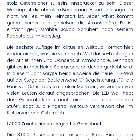
stolz Österreicher zu sein, Innsbrucker zu sein. Dieser
Weltcup ist die absolute Benchmark – und das sage ich
nicht, weil es mein Heimatort ist. Jeder Athlet kommt
gerne hierher, alle genießen die Atmosphäre. Es ist
einfach geil“, strahlte Jakob Schubert nach seinem
Podestplatz im Vorstieg.
Die sechste Auflage im aktuellen Weltcup-Format hielt
wieder einmal, was sie versprach: Weltklasse-Leistungen
der Athlet:innen und Gänsehaut-Atmosphäre. Dennoch
gibt es immer kleine Schrauben, an denen gedreht wird.
In diesem Jahr sorgte beispielsweise die neue LED-Wall
auf der Stage der Boulderwand für Begeisterung. „Für die
Fans vor Ort ist das ein großer Mehrwert, wir wurden von
vielen Leuten darauf angesprochen. Die LED-Wall hebt
das Gesamterlebnis noch einmal auf eine nächste
Stufe“, sagt Julia Pingerra, Weltcup-Verantwortliche im
Kletterverband Österreich.
17.000 Zuseher:innen sorgen für Gänsehaut
Die 3.000 Zuseher:innen fassende Freiluft-Arena am