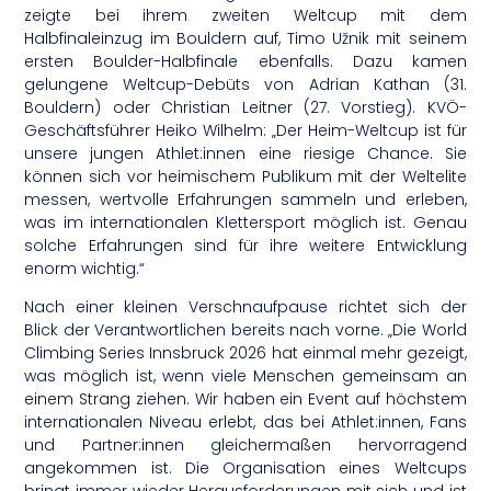
zeigte bei ihrem zweiten Weltcup mit dem
Halbfinaleinzug im Bouldern auf, Timo Užnik mit seinem
ersten Boulder-Halbfinale ebenfalls. Dazu kamen
gelungene Weltcup-Debüts von Adrian Kathan (31.
Bouldern) oder Christian Leitner (27. Vorstieg). KVÖ-
Geschäftsführer Heiko Wilhelm: „Der Heim-Weltcup ist für
unsere jungen Athlet:innen eine riesige Chance. Sie
können sich vor heimischem Publikum mit der Weltelite
messen, wertvolle Erfahrungen sammeln und erleben,
was im internationalen Klettersport möglich ist. Genau
solche Erfahrungen sind für ihre weitere Entwicklung
enorm wichtig.“
Nach einer kleinen Verschnaufpause richtet sich der
Blick der Verantwortlichen bereits nach vorne. „Die World
Climbing Series Innsbruck 2026 hat einmal mehr gezeigt,
was möglich ist, wenn viele Menschen gemeinsam an
einem Strang ziehen. Wir haben ein Event auf höchstem
internationalen Niveau erlebt, das bei Athlet:innen, Fans
und Partner:innen gleichermaßen hervorragend
angekommen ist. Die Organisation eines Weltcups