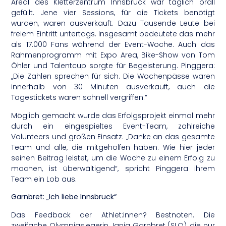
Areal des Kletterzentrum Innsbruck war täglich prall
gefüllt. Jene vier Sessions, für die Tickets benötigt
wurden, waren ausverkauft. Dazu Tausende Leute bei
freiem Eintritt untertags. Insgesamt bedeutete das mehr
als 17.000 Fans während der Event-Woche. Auch das
Rahmenprogramm mit Expo Area, Bike-Show von Tom
Öhler und Talentcup sorgte für Begeisterung. Pinggera:
„Die Zahlen sprechen für sich. Die Wochenpässe waren
innerhalb von 30 Minuten ausverkauft, auch die
Tagestickets waren schnell vergriffen.“
Möglich gemacht wurde das Erfolgsprojekt einmal mehr
durch ein eingespieltes Event-Team, zahlreiche
Volunteers und großen Einsatz. „Danke an das gesamte
Team und alle, die mitgeholfen haben. Wie hier jeder
seinen Beitrag leistet, um die Woche zu einem Erfolg zu
machen, ist überwältigend“, spricht Pinggera ihrem
Team ein Lob aus.
Garnbret: „Ich liebe Innsbruck“
Das Feedback der Athlet:innen? Bestnoten. Die
zweifache Olympiasiegerin Janja Garnbret (SLO), die nur