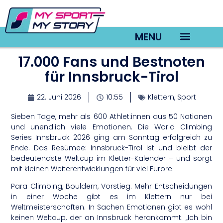
MENU
17.000 Fans und Bestnoten
TV22 Videos
für Innsbruck-Tirol
22. Juni 2026
10:55
Klettern
,
Sport
Sieben Tage, mehr als 600 Athlet:innen aus 50 Nationen
und unendlich viele Emotionen. Die World Climbing
Series Innsbruck 2026 ging am Sonntag erfolgreich zu
Ende. Das Resümee: Innsbruck-Tirol ist und bleibt der
bedeutendste Weltcup im Kletter-Kalender – und sorgt
mit kleinen Weiterentwicklungen für viel Furore.
Para Climbing, Bouldern, Vorstieg. Mehr Entscheidungen
in einer Woche gibt es im Klettern nur bei
Weltmeisterschaften. In Sachen Emotionen gibt es wohl
keinen Weltcup, der an Innsbruck herankommt. „Ich bin