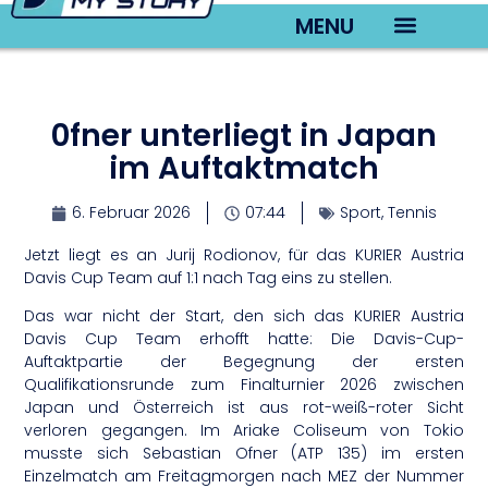
MENU
TV22 Videos
0fner unterliegt in Japan
im Auftaktmatch
6. Februar 2026
07:44
Sport
,
Tennis
Jetzt liegt es an Jurij Rodionov, für das KURIER Austria
Davis Cup Team auf 1:1 nach Tag eins zu stellen.
Das war nicht der Start, den sich das KURIER Austria
Davis Cup Team erhofft hatte: Die Davis-Cup-
Auftaktpartie der Begegnung der ersten
Qualifikationsrunde zum Finalturnier 2026 zwischen
Japan und Österreich ist aus rot-weiß-roter Sicht
verloren gegangen. Im Ariake Coliseum von Tokio
musste sich Sebastian Ofner (ATP 135) im ersten
Einzelmatch am Freitagmorgen nach MEZ der Nummer