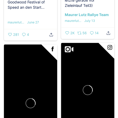
letzte gerade vor
Goodwood Festival of
Zieleinlauf Teil3)
Speed an den Start...
Maurer Lutz Rallye Team
maurerlutzrallyeteam
July 13
maurerlutzrallyeteam
June 27
2K
56
14
281
4