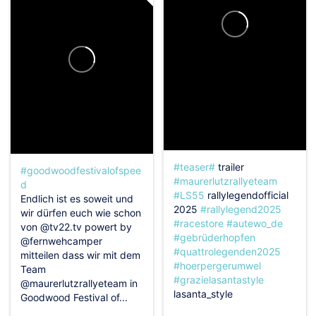
#teaser#
trailer
#goodwoodfestivalofspee
#maurerlutzrallyeteam
d
#LS55
rallylegendofficial
Endlich ist es soweit und
2025
#rallylegend2025
wir dürfen euch wie schon
#racestore
#autewo_de
von @tv22.tv powert by
#gebrüderhopfen
@fernwehcamper
#quattrolegenden2025
mitteilen dass wir mit dem
#hoerpergerumwel
Team
#grazielasantastyle
@maurerlutzrallyeteam in
lasanta_style
Goodwood Festival of...