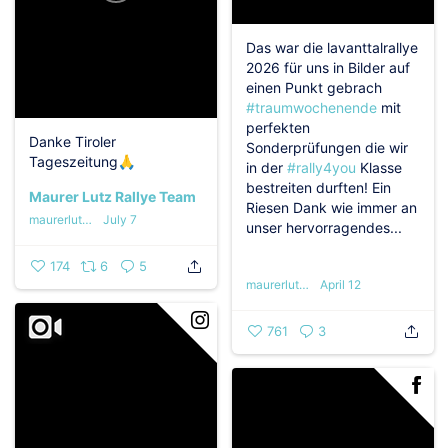
Das war die lavanttalrallye
2026 für uns in Bilder auf
einen Punkt gebrach
#traumwochenende
mit
perfekten
Danke Tiroler
Sonderprüfungen die wir
Tageszeitung🙏
in der
#rally4you
Klasse
bestreiten durften! Ein
Maurer Lutz Rallye Team
Riesen Dank wie immer an
maurerlutzrallyeteam
July 7
unser hervorragendes...
174
6
5
maurerlutzrallyeteam
April 12
761
3