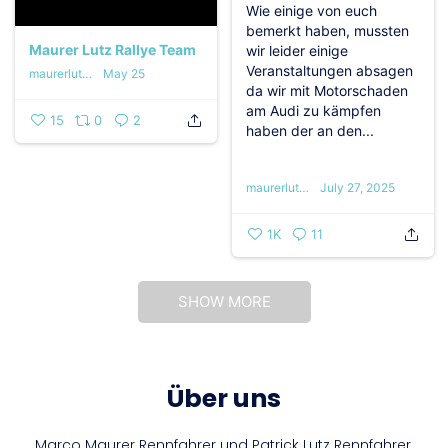
Wie einige von euch
bemerkt haben, mussten
Maurer Lutz Rallye Team
wir leider einige
Veranstaltungen absagen
maurerlutzrallyeteam
May 25
da wir mit Motorschaden
am Audi zu kämpfen
15
0
2
haben der an den...
maurerlutzrallyeteam
July 27, 2025
1K
11
SHOW MORE
Über uns
Marco Maurer Rennfahrer und Patrick Lutz Rennfahrer,