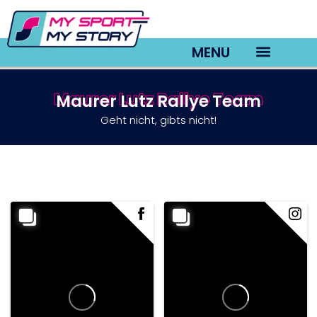
MENU
Maurer Lutz Rallye Team​
Maurer Lutz Rallye Team
TV22 Videos
Geht nicht, gibts nicht!