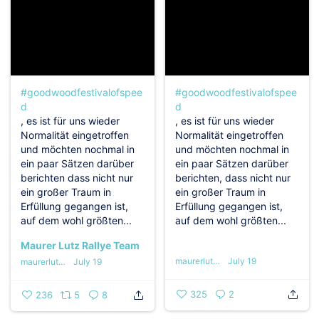
#goodwoodfestivalofspee
#goodwoodfestivalofspee
d
d
, es ist für uns wieder
, es ist für uns wieder
Normalität eingetroffen
Normalität eingetroffen
und möchten nochmal in
und möchten nochmal in
ein paar Sätzen darüber
ein paar Sätzen darüber
berichten dass nicht nur
berichten, dass nicht nur
ein großer Traum in
ein großer Traum in
Erfüllung gegangen ist,
Erfüllung gegangen ist,
auf dem wohl größten...
auf dem wohl größten...
Maurer Lutz Rallye Team
maurerlutzrallyeteam
July 19
maurerlutzrallyeteam
July 19
325
2
236
5
8