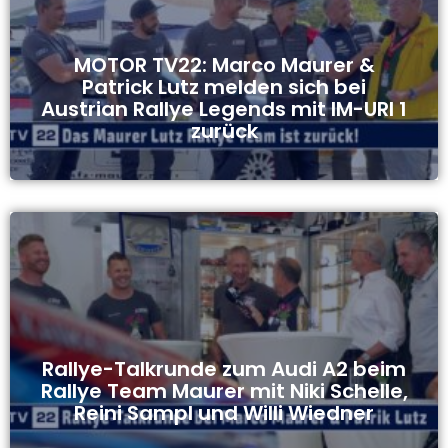
MOTOR TV22: Marco Maurer &
Patrick Lutz melden sich bei
Austrian Rallye Legends mit IM-URI 1
zurück
Rallye-Talkrunde zum Audi A2 beim
Rallye Team Maurer mit Niki Schelle,
Reini Sampl und Willi Wiedner