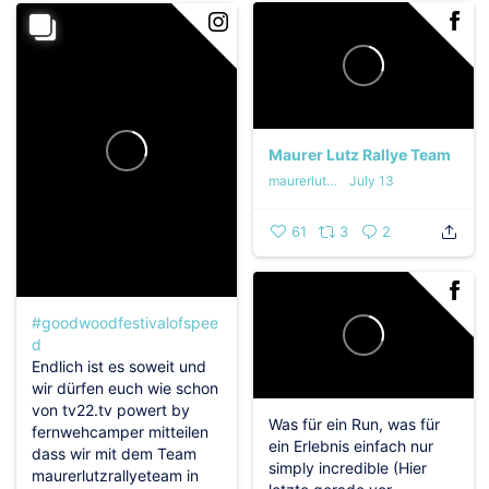
Maurer Lutz Rallye Team
maurerlutzrallyeteam
July 13
61
3
2
#goodwoodfestivalofspee
d
Endlich ist es soweit und
wir dürfen euch wie schon
von tv22.tv powert by
Was für ein Run, was für
fernwehcamper mitteilen
ein Erlebnis einfach nur
dass wir mit dem Team
simply incredible (Hier
maurerlutzrallyeteam in